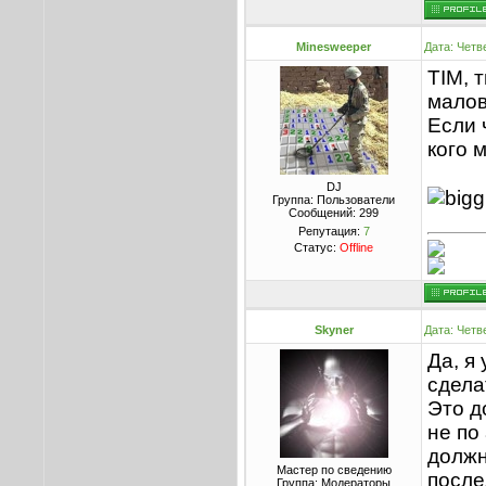
Minesweeper
Дата: Четв
TIM, 
малов
Если 
кого м
DJ
Группа: Пользователи
Сообщений:
299
Репутация:
7
Статус:
Offline
Skyner
Дата: Четв
Да, я
сдела
Это д
не по
должн
Мастер по сведению
после
Группа: Модераторы