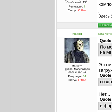
Сообщений:
136
компо
Репутация:
7
Статус:
Offline
Здесь 
Plik@rd
Дата: Четв
Quote
По мо
на М
Это м
Магистр
Группа: Модераторы
загру
Сообщений:
240
Quote
Репутация:
14
Статус:
Offline
созда
Нет...
Quote
в фор