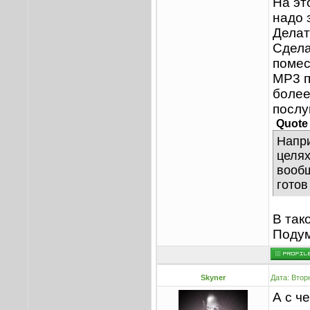
На эт
надо з
Делат
Сдела
помес
MP3 п
более
послу
Quote
Напри
целях
вообщ
готов
В так
Подум
Skyner
Дата: Втор
А с ч