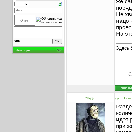
же са
поряд
Не хв
надо 
прово
На эт
200
Здесь 
Наш опрос
С
Plik@rd
Дата: Поне
Разде
колич
идёт 
при ж