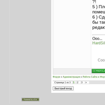
?!
5 ) П
помеш
6 ) С
бы та
редакт
Ооо...
HardSil
Соо
Форум
»
Администрация
»
Работа Сайта и Фо
1
Страница
1
из
3
2
3
»