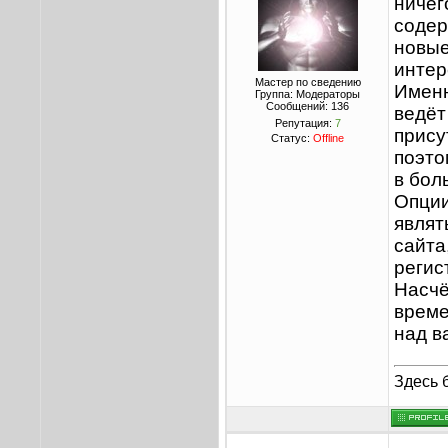
ничег
содер
новые
интер
Мастер по сведению
Именн
Группа: Модераторы
Сообщений:
136
ведёт
Репутация:
7
прису
Статус:
Offline
поэто
в бол
Опции
являт
сайта
регис
Насчё
време
над в
Здесь 