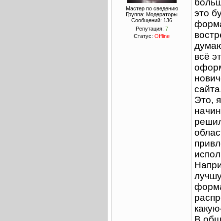
больш
Мастер по сведению
это б
Группа: Модераторы
Сообщений:
136
форма
Репутация:
7
востр
Статус:
Offline
думаю
всё э
оформ
нович
сайта
Это, 
начин
решил
облас
привл
испол
Напри
лучшу
форма
распр
какую
В общ