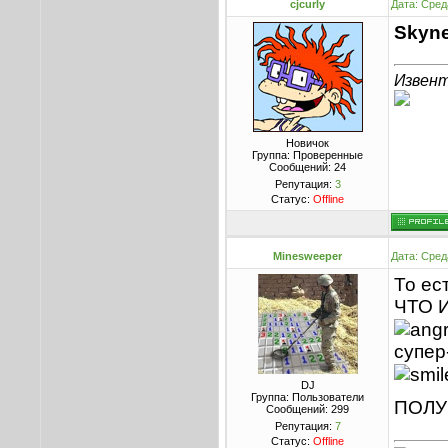
cjcurly
Дата: Сред
Skyn
Извент
Новичок
Группа: Проверенные
Сообщений:
24
Репутация:
3
Статус:
Offline
Minesweeper
Дата: Сред
То ес
ЧТО И
супер
DJ
Группа: Пользователи
ПОЛУ
Сообщений:
299
Репутация:
7
Статус:
Offline