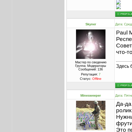
Skyner
Дата: Сред
Paul 
Респе
Совет
что-т
Мастер по сведению
Здесь 
Группа: Модераторы
Сообщений:
136
Репутация:
7
Статус:
Offline
Minesweeper
Дата: Пятн
Да-да
ролик
Нужны
фрути
Это п