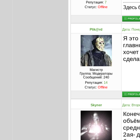
Репутация:
7
Здесь 
Статус:
Offline
Plik@rd
Дата: Поне
Я это
главн
хочет
сделат
Магистр
Группа: Модераторы
Сообщений:
240
Репутация:
14
Статус:
Offline
Skyner
Дата: Втор
Конеч
объём
средн
2ая- 