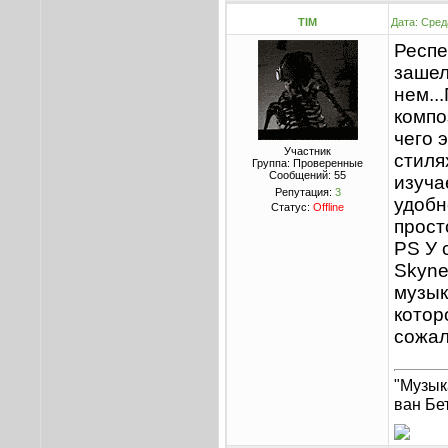
TIM
Дата: Сред
Респе
зашел
нем..
композ
чего 
Участник
стиля
Группа: Проверенные
Сообщений:
55
изуча
Репутация:
3
удобн
Статус:
Offline
прост
PS У 
Skyne
музык
котор
сожал
"Музык
ван Бе