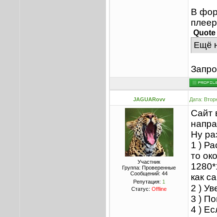
В фор
плеер
Quote
Ещё н
Запрос
JAGUARovv
Дата: Втор
Сайт 
напра
Ну ра
1 ) Р
то ок
Участник
1280*
Группа: Проверенные
Сообщений:
44
как с
Репутация:
1
2 ) У
Статус:
Offline
3 ) П
4 ) Е