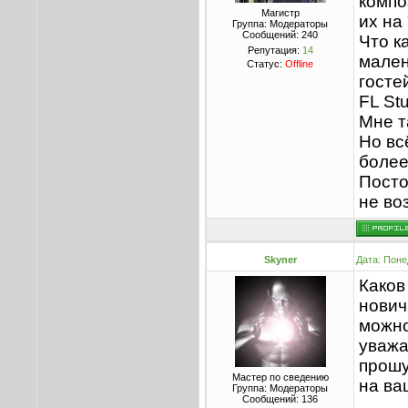
компо
Магистр
их на
Группа: Модераторы
Сообщений:
240
Что к
Репутация:
14
мален
Статус:
Offline
госте
FL St
Мне т
Но вс
более
Посто
не во
Skyner
Дата: Поне
Каков
нович
можно
уважа
прошу
Мастер по сведению
на ва
Группа: Модераторы
Сообщений:
136