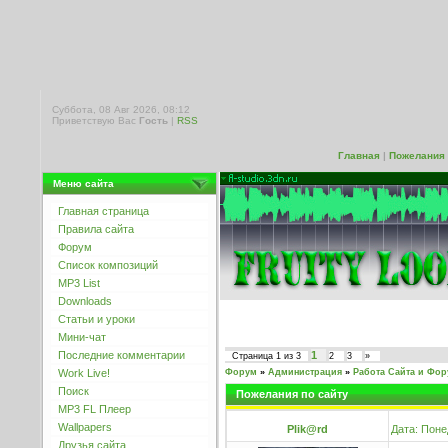
Суббота, 08 Авг 2026, 08:12
Приветствую Вас
Гость
|
RSS
Главная
|
Пожелания 
Меню сайта
Главная страница
Правила сайта
Форум
Список композиций
MP3 List
Downloads
Статьи и уроки
Мини-чат
Последние комментарии
1
Страница
1
из
3
2
3
»
Work Live!
Форум
»
Администрация
»
Работа Сайта и Фо
Поиск
Пожелания по сайту
MP3 FL Плеер
Wallpapers
Plik@rd
Дата: Поне
Друзья сайта