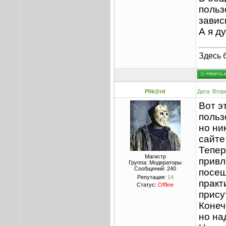
польз
завис
А я д
Здесь 
Plik@rd
Дата: Втор
Вот э
польз
но ни
сайте
Тепер
Магистр
привл
Группа: Модераторы
Сообщений:
240
посещ
Репутация:
14
практ
Статус:
Offline
прису
Конеч
но на