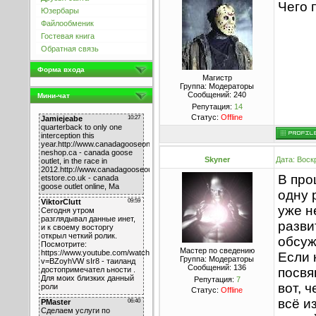
Чего 
Юзербары
Файлообменик
Гостевая книга
Обратная связь
Форма входа
Магистр
Группа: Модераторы
Сообщений:
240
Мини-чат
Репутация:
14
Статус:
Offline
Skyner
Дата: Воск
В про
одну 
уже н
разви
обсуж
Мастер по сведению
Если 
Группа: Модераторы
Сообщений:
136
посвя
Репутация:
7
вот, 
Статус:
Offline
всё и