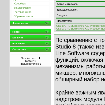
Юзербары
Автор материала:
Файлообменик
Дата добавления:
Гостевая книга
Загрузок:
Обратная связь
Просмотров:
Форма входа
Скачать FL Studio 8.0.0 XXL Producer Edi
Скачать FL Studio 8.0.0 XXL Producer Edi
Поиск
Мини-чат
По сравнению с пр
Наш опрос
Studio 8 (также из
Статистика
Line Software сод
функций, включая
Онлайн всего:
1
Гостей:
1
Пользователей:
0
механизмы работы
микшер, многокана
обширный набор но
Крайне важным явл
надстроек модуля 