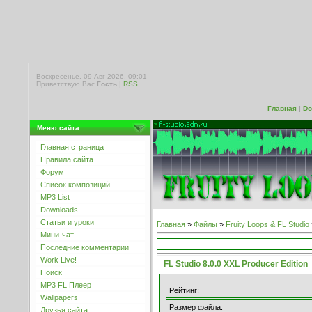
Воскресенье, 09 Авг 2026, 09:01
Приветствую Вас
Гость
|
RSS
Главная
|
Do
Меню сайта
Главная страница
Правила сайта
Форум
Список композиций
MP3 List
Downloads
Статьи и уроки
Главная
»
Файлы
»
Fruity Loops & FL Studio
Мини-чат
Последние комментарии
Work Live!
FL Studio 8.0.0 XXL Producer Edition
Поиск
MP3 FL Плеер
Рейтинг:
Wallpapers
Размер файла:
Друзья сайта