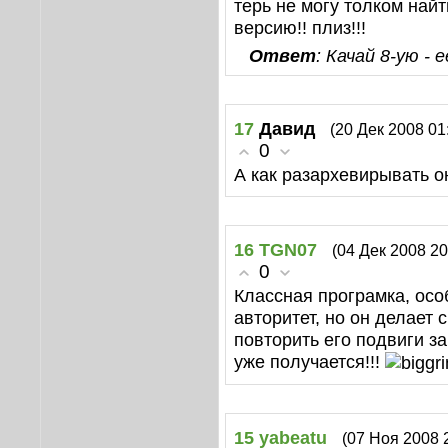
терь не могу толком найт
версию!! плиз!!!
Ответ
: Качай 8-ую -
17
Давид
(20 Дек 2008 01
0
А как разархевирывать о
16
TGN07
(04 Дек 2008 20
0
Классная програмка, осо
авторитет, но он делает 
повторить его подвиги з
уже получается!!!
15
yabeatu
(07 Ноя 2008 